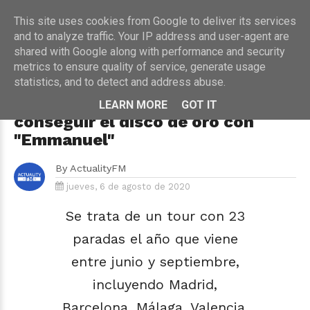
This site uses cookies from Google to deliver its services
and to analyze traffic. Your IP address and user-agent are
shared with Google along with performance and security
metrics to ensure quality of service, generate usage
HOME
›
CONCIERTOS
statistics, and to detect and address abuse.
Anuel AA anuncia una gran gira
por España y Europa en 2021 tras
LEARN MORE
GOT IT
conseguir el disco de oro con
"Emmanuel"
By
ActualityFM
jueves, 6 de agosto de 2020
Se trata de un tour con 23
paradas el año que viene
entre junio y septiembre,
incluyendo Madrid,
Barcelona, Málaga, Valencia,