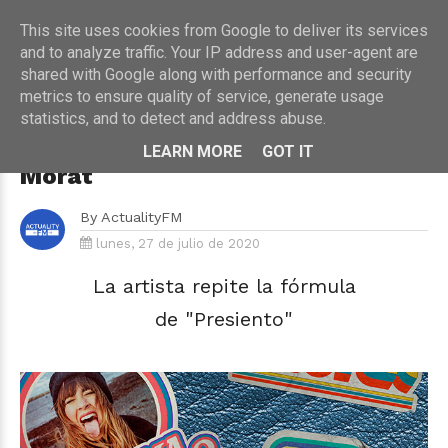
This site uses cookies from Google to deliver its services
and to analyze traffic. Your IP address and user-agent are
shared with Google along with performance and security
metrics to ensure quality of service, generate usage
HOME
›
MÚSICA
statistics, and to detect and address abuse.
Aitana anuncia "Más De Lo Que
Aposté", su nueva canción con
LEARN MORE
GOT IT
Morat
By
ActualityFM
lunes, 27 de julio de 2020
La artista repite la fórmula
de "Presiento"