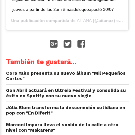
jueves a partir de las 2am #másdeloqueaposté 30/07
Una publicación compartida de
AITANA
(@aitanax) el
26 Jul
También te gustará...
Cora Yako presenta su nuevo álbum "Mil Pequeños
Cortes"
Gon Abril actuará en Ultreia Festival y consolida su
éxito en Spotify con su nuevo single
Júlia Blum transforma la desconexión cotidiana en
pop con "En Diferit"
Marconi Impara lleva el sonido de la calle a otro
nivel con "Makarena"