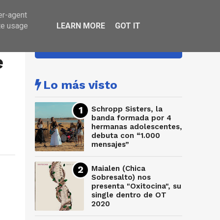
er-agent
te usage
LEARN MORE
GOT IT
HA SONADO
e
Lo más visto
Schropp Sisters, la
banda formada por 4
hermanas adolescentes,
debuta con “1.000
mensajes”
Maialen (Chica
Sobresalto) nos
presenta "Oxitocina", su
single dentro de OT
2020