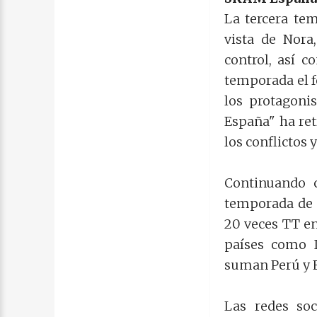
La tercera te
vista de Nora
control, así 
temporada el 
los protagoni
España" ha ret
los conflictos 
Continuando c
temporada de 
20 veces TT en
países como It
suman Perú y 
Las redes soc