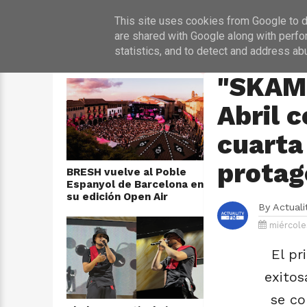
INICIO
NOT
This site uses cookies from Google to de
are shared with Google along with perfo
statistics, and to detect and address ab
ÚLTIMAS NOTICIAS
HOME
›
TELEVISIÓN
"SKAM 
Abril c
cuarta
protag
BRESH vuelve al Poble
Espanyol de Barcelona en
su edición Open Air
By
Actual
miércole
El pr
exitos
se co