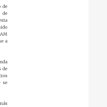
o de
y de
esta
sido
SKAM
se a
unda
s de
tros
e se
 más