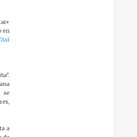
tar+
o en
"Así
ña".
mana
 se
res,
ta a