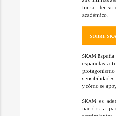
sus últimas se
tomar decisio
académico.
SOBRE SK
SKAM España es
españolas a tr
protagonismo 
sensibilidades
y cómo se apoy
SKAM es ademá
nacidos a pa