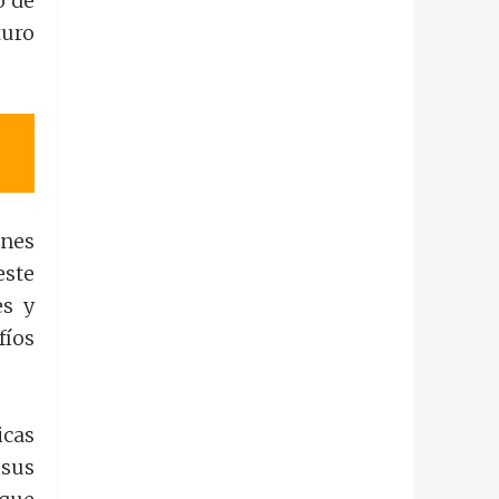
o de
turo
enes
este
es y
fíos
icas
 sus