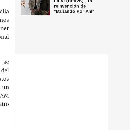
La Vi (BPA26)", la
reinvención de
elia
"Bailando Por Ahí"
emos
ener
onal
 se
 del
stos
n un
SKAM
tro