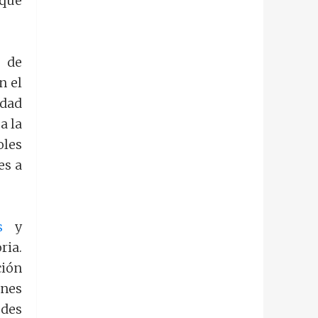
 que
 de
n el
idad
a la
les
es a
s
y
ria.
ción
enes
edes