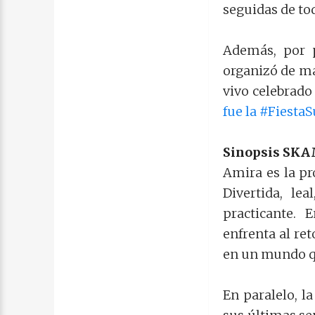
seguidas de to
Además, por p
organizó de ma
vivo celebrado 
fue la #Fiesta
Sinopsis SKA
Amira es la p
Divertida, le
practicante.
enfrenta al re
en un mundo que
En paralelo, l