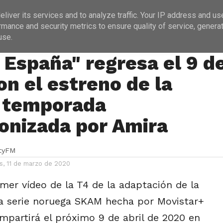
ICIAS
PROGRAMACIÓN
ENTREVISTAS
liver its services and to analyze traffic. Your IP address and us
rmance and security metrics to ensure quality of service, genera
use.
España" regresa el 9 d
on el estreno de la
 temporada
onizada por Amira
ityFM
s, 11 de marzo de 2020
imer vídeo de la T4 de la adaptación de la
a serie noruega SKAM hecha por Movistar+
mpartirá el próximo 9 de abril de 2020 en