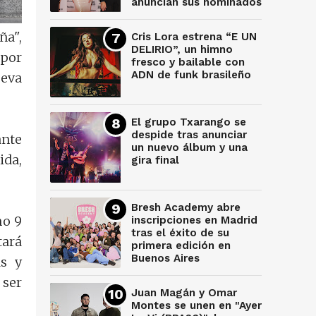
anuncian sus nominados
ña",
Cris Lora estrena “E UN
DELIRIO”, un himno
 por
fresco y bailable con
ADN de funk brasileño
ueva
El grupo Txarango se
despide tras anunciar
ante
un nuevo álbum y una
ida,
gira final
Bresh Academy abre
mo 9
inscripciones en Madrid
tras el éxito de su
tará
primera edición en
Buenos Aires
as y
 ser
Juan Magán y Omar
Montes se unen en "Ayer