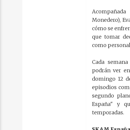
Acompañada d
Monedero), Eva
cómo se enfren
que tomar dec
como personal; 
Cada semana 
podrán ver en
domingo 12 de 
episodios comp
segundo plano
España" y qu
temporadas.
SKAM España T