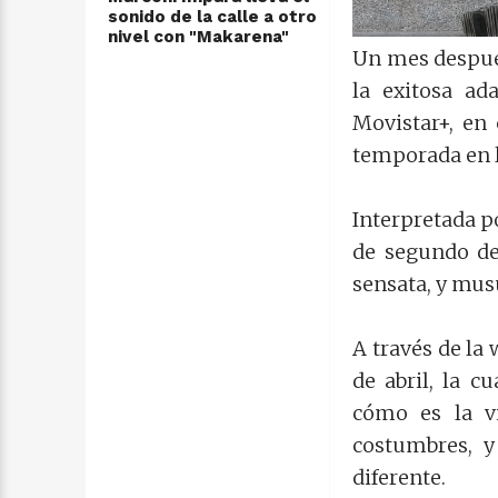
sonido de la calle a otro
nivel con "Makarena"
Un mes después
la exitosa ad
Movistar+, en
temporada en l
Interpretada p
de segundo de 
sensata, y mu
A través de la
de abril, la 
cómo es la vi
costumbres, y
diferente.