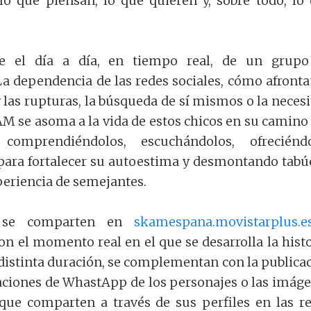
lo que piensan, lo que quieren y, sobre todo, lo
ue el día a día, en tiempo real, de un grupo
La dependencia de las redes sociales, cómo afronta
y las rupturas, la búsqueda de sí mismos o la neces
AM se asoma a la vida de estos chicos en su camino 
 comprendiéndolos, escuchándolos, ofreciéndo
para fortalecer su autoestima y desmontando tabú
xperiencia de semejantes.
s se comparten en
skamespana.movistarplus.e
on el momento real en el que se desarrolla la histo
e distinta duración, se complementan con la publica
aciones de WhastApp de los personajes o las imág
que comparten a través de sus perfiles en las r