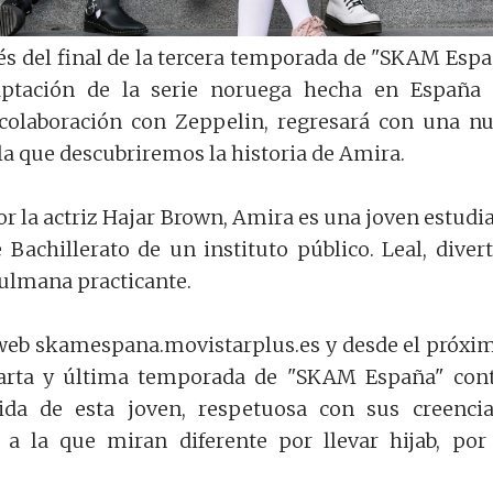
 del final de la tercera temporada de "SKAM Espa
aptación de la serie noruega hecha en España
 colaboración con Zeppelin, regresará con una n
a que descubriremos la historia de Amira.
or la actriz Hajar Brown, Amira es una joven estudi
Bachillerato de un instituto público. Leal, divert
sulmana practicante.
 web skamespana.movistarplus.es y desde el próxi
cuarta y última temporada de "SKAM España" con
da de esta joven, respetuosa con sus creenci
 a la que miran diferente por llevar hijab, por