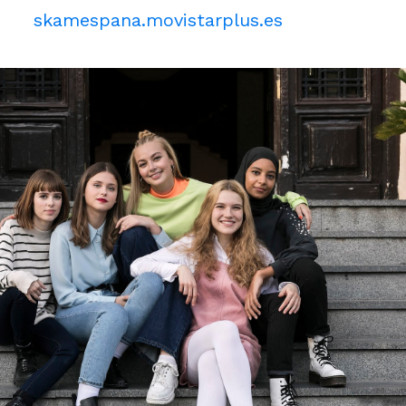
skamespana.movistarplus.es