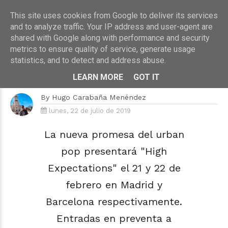
This site uses cookies from Google to deliver its services
and to analyze traffic. Your IP address and user-agent are
shared with Google along with performance and security
metrics to ensure quality of service, generate usage
HOME
›
CONCIERTOS
statistics, and to detect and address abuse.
La gira europea de Mabel llegará a
Madrid y Barcelona en Febrero
LEARN MORE
GOT IT
By
Hugo Carabaña Menéndez
lunes, 22 de julio de 2019
La nueva promesa del urban
pop presentará "High
Expectations" el 21 y 22 de
febrero en Madrid y
Barcelona respectivamente.
Entradas en preventa a