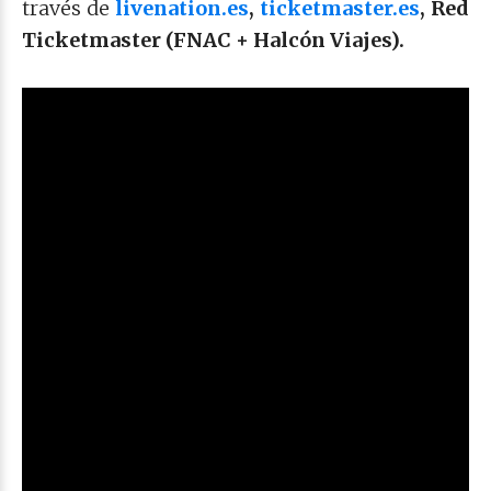
través de
livenation.es
,
ticketmaster.es
, Red
Ticketmaster (FNAC + Halcón Viajes).