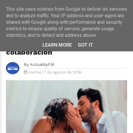
This site uses cookies from Google to deliver its services
and to analyze traffic. Your IP address and user-agent are
shared with Google along with performance and security
metrics to ensure quality of service, generate usage
HOME
›
MÚSICA
statistics, and to detect and address abuse.
Tini vuelve a unirse a Sebastian
Yatra en una explosiva
LEARN MORE
GOT IT
colaboración
By
ActualityFM
martes, 7 de agosto de 2018