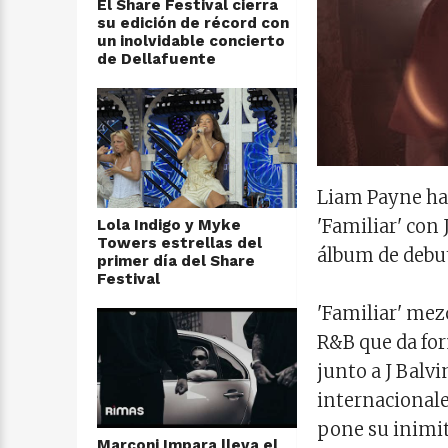
El Share Festival cierra
su edición de récord con
un inolvidable concierto
de Dellafuente
Liam Payne ha 
'Familiar' con 
Lola Indigo y Myke
Towers estrellas del
álbum de debut
primer día del Share
Festival
'Familiar' mez
R&B que da for
junto a J Balv
internacionale
pone su inimit
Marconi Impara lleva el