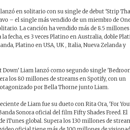
lanzó en solitario con su single de debut 'Strip Th
uavo – el single más vendido de un miembro de On
olitario. La canción ha vendido más de 8.5 millones
la fecha, es 3 veces Platino en Australia, doble Pla
anda, Platino en USA, UK , Italia, Nueva Zelanda y
hat Down' Liam lanzó como segundo single 'Bedro
pera los 80 millones de streams en Spotify, con un
protagonizado por Bella Thorne junto Liam.
eciente de Liam fue su dueto con Rita Ora, 'For You'
Banda Sonora oficial del film Fifty Shades Freed. El
 de iTunes global. Supera los 130 millones de strea
 video oficial tiene más de 100 millones de visiona