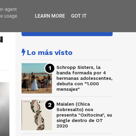
er-agent
te usage
LEARN MORE
GOT IT
HA SONADO
u
Lo más visto
Schropp Sisters, la
banda formada por 4
hermanas adolescentes,
debuta con “1.000
mensajes”
Maialen (Chica
Sobresalto) nos
presenta "Oxitocina", su
single dentro de OT
2020