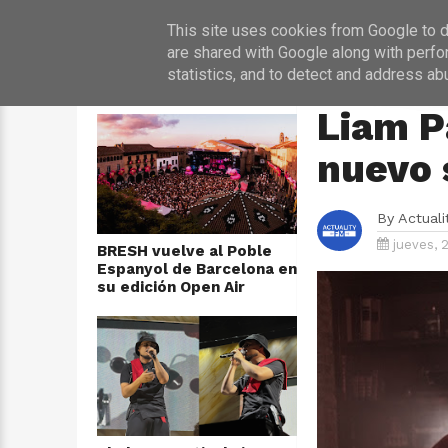
INICIO
NOT
This site uses cookies from Google to de
are shared with Google along with perfo
statistics, and to detect and address ab
ÚLTIMAS NOTICIAS
HOME
›
MÚSICA
Liam P
nuevo 
By
Actual
jueves, 2
BRESH vuelve al Poble
Espanyol de Barcelona en
su edición Open Air