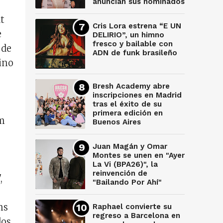
anuncian sus nominados
at
Cris Lora estrena “E UN
e
DELIRIO”, un himno
fresco y bailable con
 de
ADN de funk brasileño
tino
Bresh Academy abre
inscripciones en Madrid
tras el éxito de su
primera edición en
om
Buenos Aires
Juan Magán y Omar
Montes se unen en "Ayer
La Vi (BPA26)", la
reinvención de
,
"Bailando Por Ahí"
ms
Raphael convierte su
regreso a Barcelona en
dos