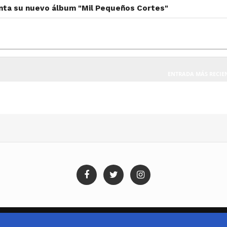
nta su nuevo álbum "Mil Pequeños Cortes"
ENTRADA MÁS RECIE
Blog Templates
Designed By:
Templatezy