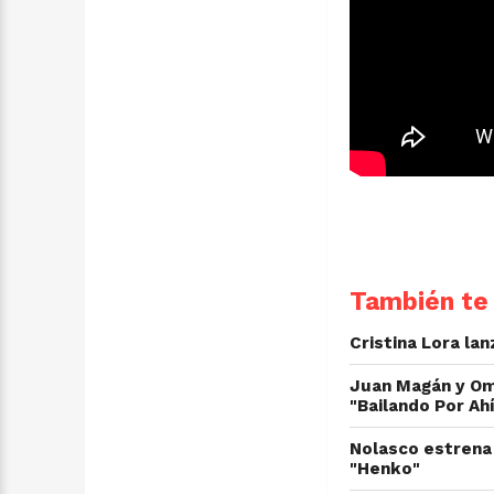
También te 
Cristina Lora la
Juan Magán y Oma
"Bailando Por Ah
Nolasco estrena 
"Henko"