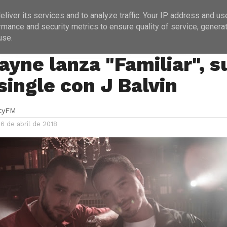
ICIAS
PROGRAMACIÓN
ENTREVISTAS
liver its services and to analyze traffic. Your IP address and us
rmance and security metrics to ensure quality of service, genera
use.
ayne lanza "Familiar", s
single con J Balvin
ityFM
6 de abril de 2018