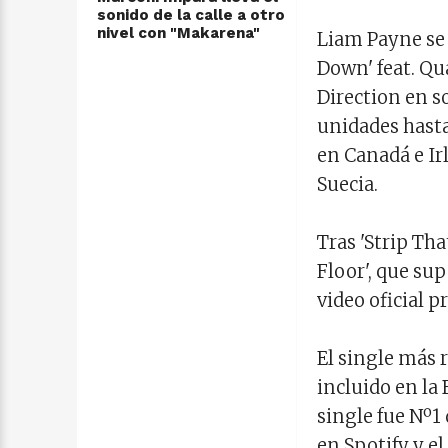
sonido de la calle a otro
nivel con "Makarena"
Liam Payne se 
Down' feat. Q
Direction en s
unidades hasta 
en Canadá e Irl
Suecia.
Tras 'Strip T
Floor', que su
video oficial 
El single más r
incluido en la 
single fue Nº1
en Spotify y el