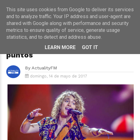
This site uses cookies from Google to deliver its services
and to analyze traffic. Your IP address and user-agent are
shared with Google along with performance and security
metrics to ensure quality of service, generate usage
HOME
›
EUROVISION
statistics, and to detect and address abuse.
Eurovision 2017: Manel Navarro
queda último con tan sólo 5
LEARN MORE
GOT IT
puntos
By
ActualityFM
domingo, 14 de mayo de 2017