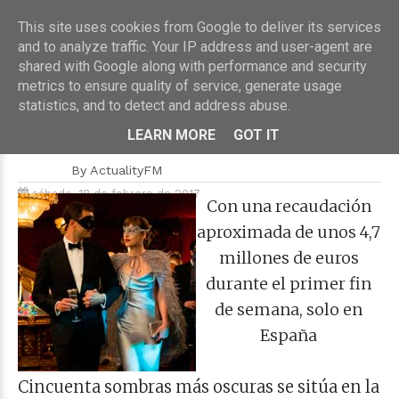
This site uses cookies from Google to deliver its services
and to analyze traffic. Your IP address and user-agent are
shared with Google along with performance and security
metrics to ensure quality of service, generate usage
HOME
›
TELEVISIÓN
statistics, and to detect and address abuse.
Cincuenta sombras más oscuras
nº1 en cines
LEARN MORE
GOT IT
By
ActualityFM
sábado, 18 de febrero de 2017
Con una recaudación
aproximada de unos 4,7
millones de euros
durante el primer fin
de semana, solo en
España
Cincuenta sombras más oscuras se sitúa en la