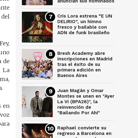
anuncian sus nominados
ante
 del
Cris Lora estrena “E UN
DELIRIO”, un himno
fresco y bailable con
ADN de funk brasileño
Fey,
 uno
Bresh Academy abre
inscripciones en Madrid
a de
tras el éxito de su
. La
primera edición en
Buenos Aires
ma,
a.
Juan Magán y Omar
Montes se unen en "Ayer
La Vi (BPA26)", la
s en
reinvención de
"Bailando Por Ahí"
 voz
para
Raphael convierte su
regreso a Barcelona en