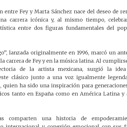
n entre Fey y Marta Sánchez nace del deseo de re
a carrera icónica y, al mismo tiempo, celebra
ística entre dos figuras fundamentales del po
o”, lanzada originalmente en 1996, marcó un ant
a carrera de Fey y en la música latina. Al cumplirs
ctoria de la artista mexicana, surgió la ide
 este clásico junto a una voz igualmente legenda
, quien ha sido una inspiración para generacione
blicos tanto en España como en América Latina y 
tas comparten una historia de empoderamie
to internacional y conexión emocional con sus f