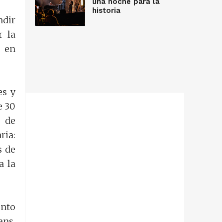
una noche para la
historia
ndir
r la
p en
es y
e 30
a de
ria:
s de
a la
nto
ans.