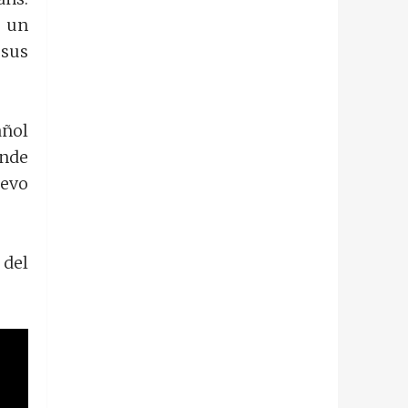
s un
 sus
añol
onde
uevo
 del