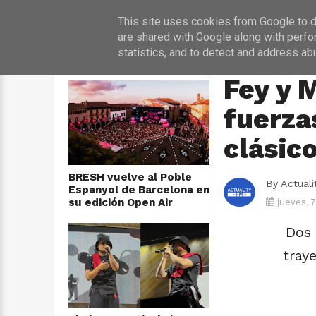
INICIO
NOT
This site uses cookies from Google to de
are shared with Google along with perfo
statistics, and to detect and address ab
ÚLTIMAS NOTICIAS
HOME
›
MÚSICA
Fey y 
fuerza
clásic
BRESH vuelve al Poble
By
Actual
Espanyol de Barcelona en
su edición Open Air
jueves, 
Dos 
tray