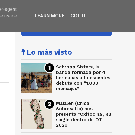
er-agent
te usage
LEARN MORE
GOT IT
HA SONADO
Lo más visto
Schropp Sisters, la
banda formada por 4
hermanas adolescentes,
debuta con “1.000
mensajes”
Maialen (Chica
Sobresalto) nos
presenta "Oxitocina", su
single dentro de OT
2020