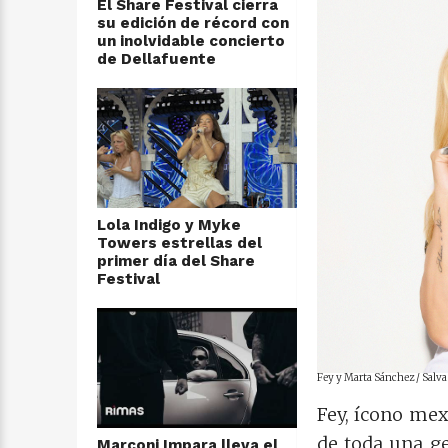
El Share Festival cierra
su edición de récord con
un inolvidable concierto
de Dellafuente
Lola Indigo y Myke
Towers estrellas del
primer día del Share
Festival
Fey y Marta Sánchez / Salv
Fey, ícono mex
de toda una ge
Marconi Impara lleva el