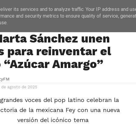
ICIAS
PROGRAMACIÓN
ENTREVISTAS
liver its services and to analyze traffic. Your IP address and us
rmance and security metrics to ensure quality of service, genera
use.
Marta Sánchez unen
s para reinventar el
o “Azúcar Amargo”
ityFM
7 de agosto de 2025
grandes voces del pop latino celebran la
ectoria de la mexicana Fey con una nueva
versión del icónico tema