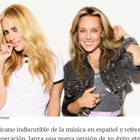
a Musté
icano indiscutible de la música en español y refer
neración, lanza una nueva versión de su éxito et