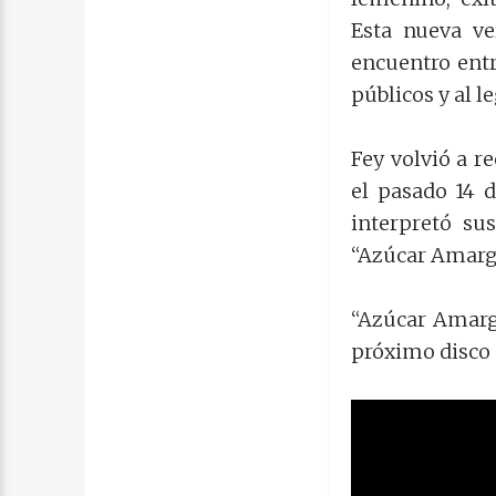
Esta nueva ve
encuentro entr
públicos y al l
Fey volvió a r
el pasado 14 
interpretó su
“Azúcar Amarg
“Azúcar Amarg
próximo disco 