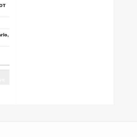
 OT
rio,
NTE