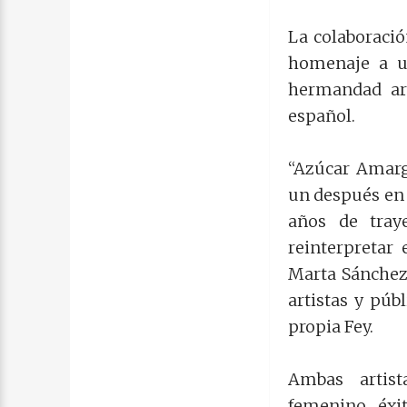
La colaboració
homenaje a un
hermandad art
español.
“Azúcar Amarg
un después en l
años de traye
reinterpretar
Marta Sánchez
artistas y pú
propia Fey.
Ambas artis
femenino, éxi