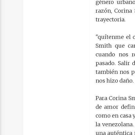
género urbano
razón, Corina
trayectoria.
"quítenme el 
Smith que can
cuando nos r
pasado. Salir 
también nos pu
nos hizo daño.
Para Corina S
de amor defin
como en casa y
la venezolana.
una auténtica 