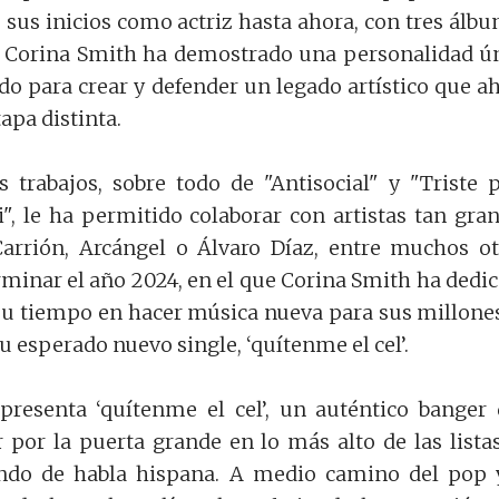
 sus inicios como actriz hasta ahora, con tres álb
, Corina Smith ha demostrado una personalidad ú
ido para crear y defender un legado artístico que a
apa distinta.
s trabajos, sobre todo de "Antisocial" y "Triste 
, le ha permitido colaborar con artistas tan gra
arrión, Arcángel o Álvaro Díaz, entre muchos ot
rminar el año 2024, en el que Corina Smith ha dedi
su tiempo en hacer música nueva para sus millone
 su esperado nuevo single, ‘quítenme el cel’.
presenta ‘quítenme el cel’, un auténtico banger
r por la puerta grande en lo más alto de las lista
ndo de habla hispana. A medio camino del pop 