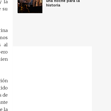
una noche para la
y la
historia
e su
rina
imos
 al
pero
uien
ción
tido
s de
ante
e la