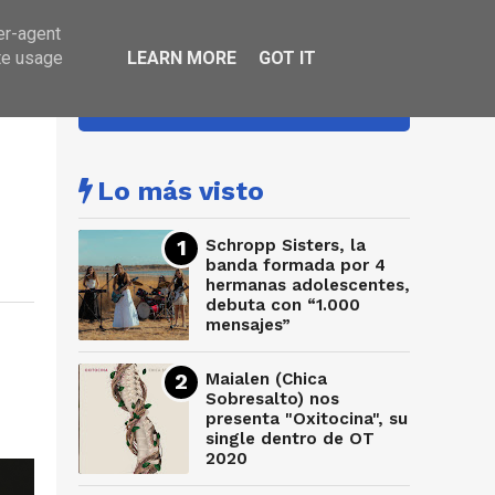
er-agent
te usage
LEARN MORE
GOT IT
HA SONADO
Lo más visto
Schropp Sisters, la
banda formada por 4
hermanas adolescentes,
debuta con “1.000
mensajes”
Maialen (Chica
Sobresalto) nos
presenta "Oxitocina", su
single dentro de OT
2020