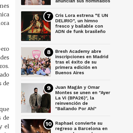
anuncian sus nominados
umes
nica
Cris Lora estrena “E UN
DELIRIO”, un himno
hora
fresco y bailable con
ADN de funk brasileño
pero
Bresh Academy abre
ndes
inscripciones en Madrid
tras el éxito de su
ros.
primera edición en
Buenos Aires
cado
s de
Juan Magán y Omar
Montes se unen en "Ayer
La Vi (BPA26)", la
reinvención de
 que
"Bailando Por Ahí"
s de
Raphael convierte su
y el
regreso a Barcelona en