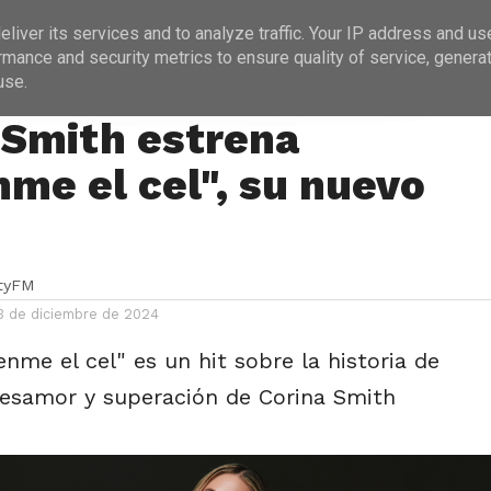
ICIAS
PROGRAMACIÓN
ENTREVISTAS
liver its services and to analyze traffic. Your IP address and us
rmance and security metrics to ensure quality of service, genera
use.
 Smith estrena
nme el cel", su nuevo
ityFM
3 de diciembre de 2024
enme el cel" es un hit sobre la historia de
esamor y superación de Corina Smith