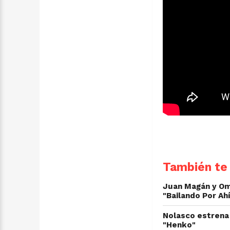
También te 
Juan Magán y Oma
"Bailando Por Ah
Nolasco estrena 
"Henko"