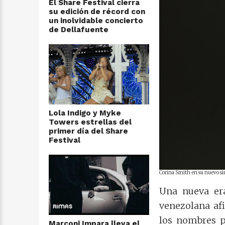
El Share Festival cierra
su edición de récord con
un inolvidable concierto
de Dellafuente
Lola Indigo y Myke
Towers estrellas del
primer día del Share
Festival
Corina Smith en su nuevo sing
Una nueva era
venezolana af
los nombres p
Marconi Impara lleva el