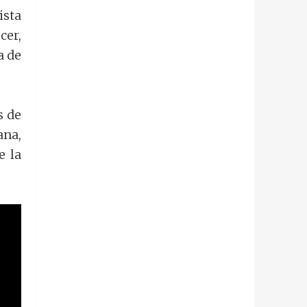
ista
cer,
a de
s de
ana,
e la