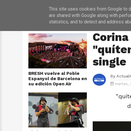
INICIO
NOT
This site uses cookies from Google to de
are shared with Google along with perfo
statistics, and to detect and address ab
ÚLTIMAS NOTICIAS
HOME
›
MÚSICA
Corina
"quíte
single
BRESH vuelve al Poble
By
Actual
Espanyol de Barcelona en
su edición Open Air
martes, 
"quít
d