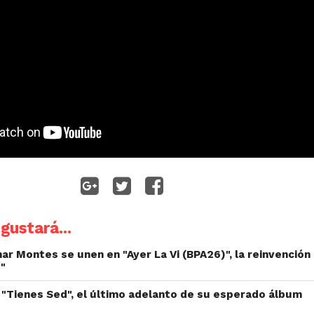
gustará...
r Montes se unen en "Ayer La Vi (BPA26)", la reinvención
í"
"Tienes Sed", el último adelanto de su esperado álbum