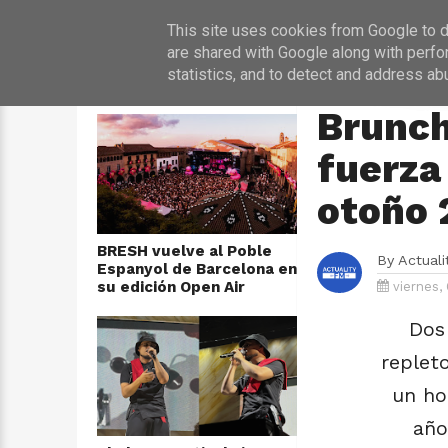
INICIO
NOT
This site uses cookies from Google to de
are shared with Google along with perfo
statistics, and to detect and address ab
ÚLTIMAS NOTICIAS
HOME
›
CONCIERTO
Brunch
fuerza
otoño 
BRESH vuelve al Poble
By
Actual
Espanyol de Barcelona en
su edición Open Air
viernes,
Dos
replet
un ho
año