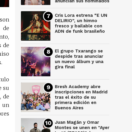
anuncian sus nominados
Cris Lora estrena “E UN
ason
DELIRIO”, un himno
fresco y bailable con
9 de
ADN de funk brasileño
nto,
s de
El grupo Txarango se
miso
despide tras anunciar
.
un nuevo álbum y una
gira final
tulo
Bresh Academy abre
e su
inscripciones en Madrid
, de
tras el éxito de su
primera edición en
n un
Buenos Aires
res
Juan Magán y Omar
Montes se unen en "Ayer