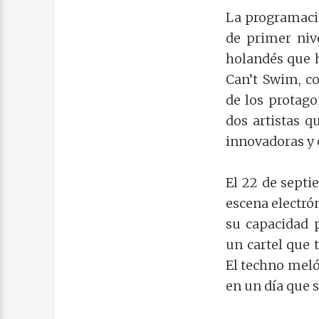
La programació
de primer niv
holandés que h
Can’t Swim, co
de los protago
dos artistas q
innovadoras y 
El 22 de septi
escena electrón
su capacidad 
un cartel que 
El techno meló
en un día que 