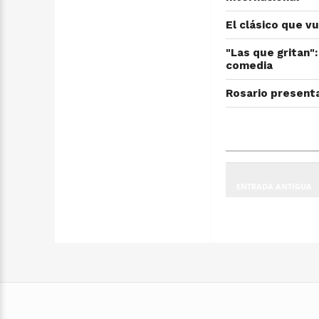
El clásico que v
"Las que gritan":
comedia
Rosario presenta
ENTRADA ANTIGUA