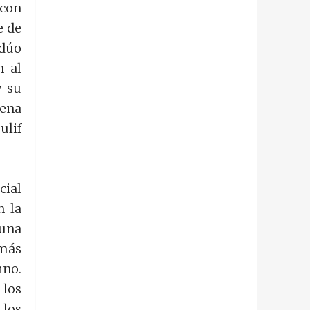
con
e de
 dúo
n al
y su
cena
ulif
cial
n la
 una
 más
hno.
 los
 los