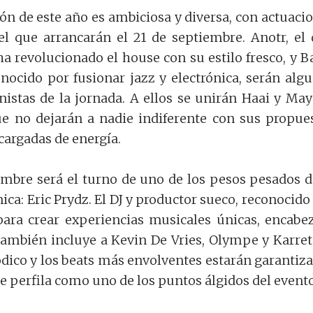
n de este año es ambiciosa y diversa, con actuaci
el que arrancarán el 21 de septiembre. Anotr, el
a revolucionado el house con su estilo fresco, y B
nocido por fusionar jazz y electrónica, serán alg
nistas de la jornada. A ellos se unirán Haai y May
ue no dejarán a nadie indiferente con sus propue
cargadas de energía.
embre será el turno de uno de los pesos pesados d
ica: Eric Prydz. El DJ y productor sueco, reconocido
para crear experiencias musicales únicas, encabe
también incluye a Kevin De Vries, Olympe y Karret
dico y los beats más envolventes estarán garantiz
se perfila como uno de los puntos álgidos del evento