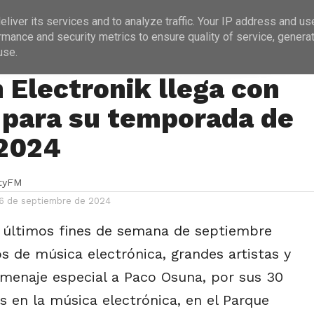
ICIAS
PROGRAMACIÓN
ENTREVISTAS
liver its services and to analyze traffic. Your IP address and us
rmance and security metrics to ensure quality of service, genera
use.
S
 Electronik llega con
 para su temporada de
2024
ityFM
 6 de septiembre de 2024
 últimos fines de semana de septiembre
os de música electrónica, grandes artistas y
menaje especial a Paco Osuna, por sus 30
s en la música electrónica, en el Parque