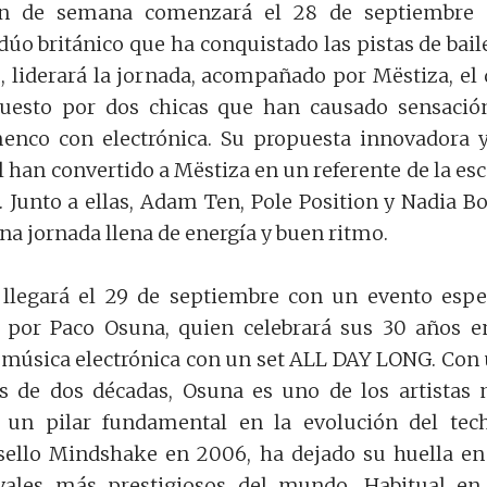
in de semana comenzará el 28 de septiembre 
dúo británico que ha conquistado las pistas de bail
 liderará la jornada, acompañado por Mëstiza, el
esto por dos chicas que han causado sensació
enco con electrónica. Su propuesta innovadora 
 han convertido a Mëstiza en un referente de la es
. Junto a ellas, Adam Ten, Pole Position y Nadia Bo
a jornada llena de energía y buen ritmo.
e llegará el 29 de septiembre con un evento espe
 por Paco Osuna, quien celebrará sus 30 años e
a música electrónica con un set ALL DAY LONG. Con
s de dos décadas, Osuna es uno de los artistas
 un pilar fundamental en la evolución del tec
sello Mindshake en 2006, ha dejado su huella en
ivales más prestigiosos del mundo. Habitual en