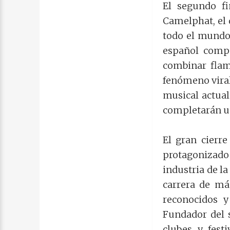
El segundo f
Camelphat, el 
todo el mundo,
español compu
combinar flam
fenómeno viral
musical actual
completarán un
El gran cierr
protagonizado
industria de l
carrera de má
reconocidos y
Fundador del 
clubes y fest