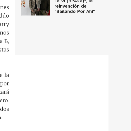
La Vi (BPA26)", la
reinvención de
ones
"Bailando Por Ahí"
 dúo
arry
unos
a B,
stas
e la
 por
zará
ero.
ados
.