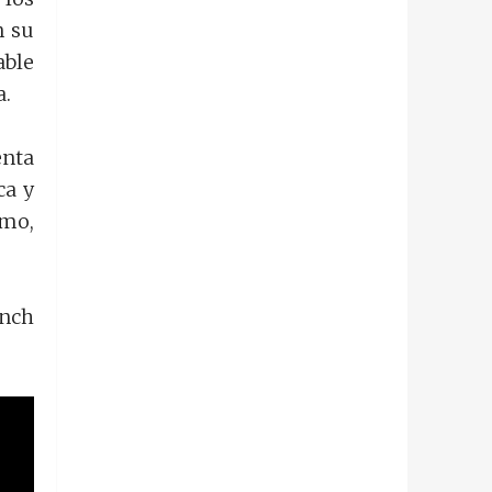
n su
able
a.
enta
ca y
tmo,
nch