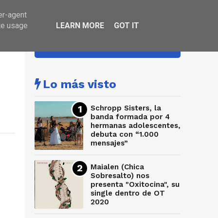
er-agent
te usage
LEARN MORE
GOT IT
HA SONADO
Lo más visto
Schropp Sisters, la
banda formada por 4
hermanas adolescentes,
debuta con “1.000
mensajes”
Maialen (Chica
Sobresalto) nos
presenta "Oxitocina", su
single dentro de OT
2020