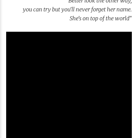
Better look the other way,
you can try but you'll never forget her name.
She's on top of the world
"