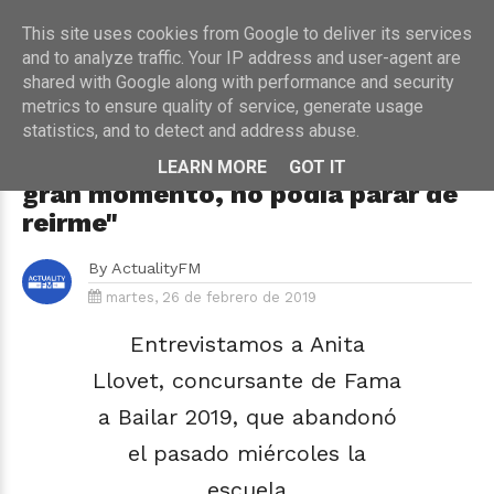
This site uses cookies from Google to deliver its services
and to analyze traffic. Your IP address and user-agent are
shared with Google along with performance and security
metrics to ensure quality of service, generate usage
HOME
›
ENTREVISTA
statistics, and to detect and address abuse.
Entrevista a Anita (Fama a Bailar
2019): "Con Palito todo ha sido un
LEARN MORE
GOT IT
gran momento, no podía parar de
reirme"
By
ActualityFM
martes, 26 de febrero de 2019
Entrevistamos a Anita
Llovet, concursante de Fama
a Bailar 2019, que abandonó
el pasado miércoles la
escuela