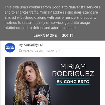
This site uses cookies from Google to deliver its services
and to analyze traffic. Your IP address and user-agent are
shared with Google along with performance and security
metrics to ensure quality of service, generate usage
HOME
›
CONCIERTOS
statistics, and to detect and address abuse.
Miriam Rodríguez presenta su
primera gira de conciertos
LEARN MORE
GOT IT
By
ActualityFM
martes, 24 de julio de 2018