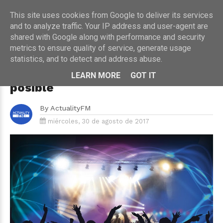
This site uses cookies from Google to deliver its services
and to analyze traffic. Your IP address and user-agent are
shared with Google along with performance and security
metrics to ensure quality of service, generate usage
HOME
›
¡PARA FLIPARLO!
statistics, and to detect and address abuse.
Recorrer el mundo de fiesta en
fiesta por 27.000 euros, es
LEARN MORE
GOT IT
posible
By
ActualityFM
miércoles, 30 de agosto de 2017