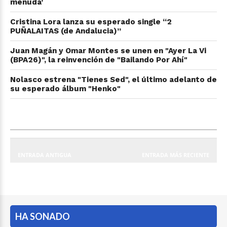
menuda’
Cristina Lora lanza su esperado single “2
PUÑALAITAS (de Andalucia)”
Juan Magán y Omar Montes se unen en "Ayer La Vi
(BPA26)", la reinvención de "Bailando Por Ahí"
Nolasco estrena "Tienes Sed", el último adelanto de
su esperado álbum "Henko"
ENTRADA ANTIGUA
ENTRADA MÁS RECIENTE
HA SONADO