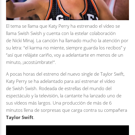
El tema se llama que Katy Perry ha estrenado el vídeo se
llama
Swish Swish
y cuenta con la estelar colaboración
de
Nicki Minaj
. La canción ha llamado mucho la atención por
su letra: “
el karma no miente, siempre guarda los recibos
” y
“
así que relájate cariño, voy a adelantarte en menos de un
minuto, ¡acostúmbrate!
“.
A pocas horas del estreno del nuevo single de
Taylor Swift
,
Katy Perry
se ha adelantado para así estrenar el vídeo
de
Swish Swish
. Rodeada de estrellas del mundo del
espectáculo y la televisión, la cantante ha lanzado uno de
sus vídeos más largos. Una producción de más de 6
minutos llena de sorpresas que carga contra su compañera
Taylor Swift
.