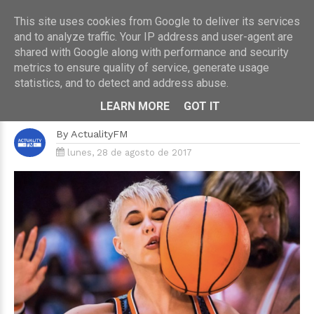
This site uses cookies from Google to deliver its services
and to analyze traffic. Your IP address and user-agent are
shared with Google along with performance and security
metrics to ensure quality of service, generate usage
HOME
›
MÚSICA
statistics, and to detect and address abuse.
Katy Perry sorprende con el vídeo
de ‘Swish Swish’
LEARN MORE
GOT IT
By
ActualityFM
lunes, 28 de agosto de 2017