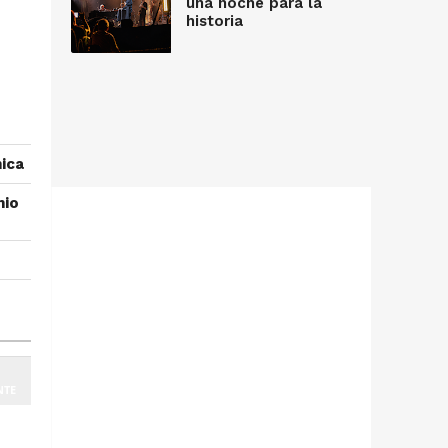
una noche para la
historia
ica
mio
NTE