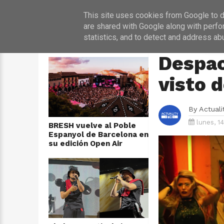
INICIO
NOT
This site uses cookies from Google to de
are shared with Google along with perfo
statistics, and to detect and address ab
ÚLTIMAS NOTICIAS
HOME
›
¡PARA FLIPA
Despac
visto 
By
Actual
lunes, 1
BRESH vuelve al Poble
Espanyol de Barcelona en
su edición Open Air