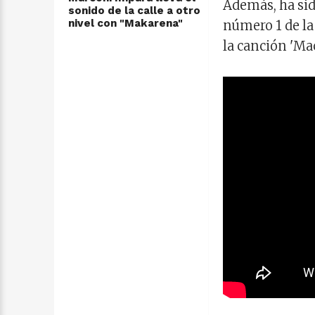
Además, ha sid
sonido de la calle a otro
nivel con "Makarena"
número 1 de la
la canción 'Mac