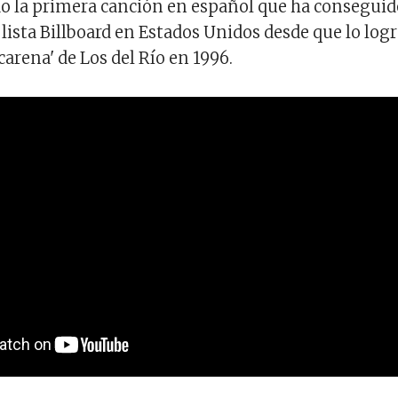
o la primera canción en español que ha conseguid
 lista Billboard en Estados Unidos desde que lo log
arena' de Los del Río en 1996.