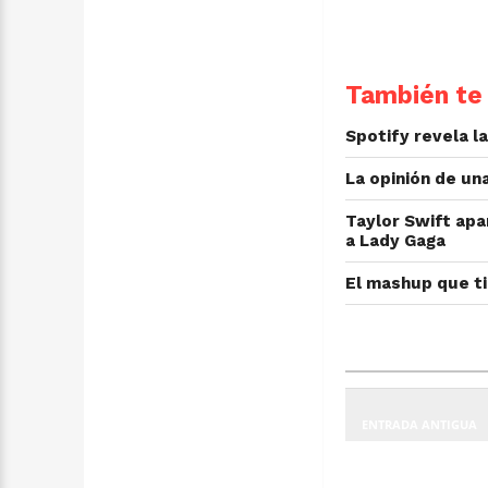
También te 
Spotify revela l
La opinión de un
Taylor Swift apa
a Lady Gaga
El mashup que t
ENTRADA ANTIGUA