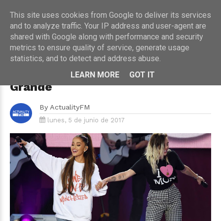
This site uses cookies from Google to deliver its services
and to analyze traffic. Your IP address and user-agent are
shared with Google along with performance and security
metrics to ensure quality of service, generate usage
HOME
›
CONCIERTOS
›
MÚSICA
statistics, and to detect and address abuse.
Los 10 momentos memorables de
One Love Manchester de Ariana
LEARN MORE
GOT IT
Grande
By
ActualityFM
lunes, 5 de junio de 2017