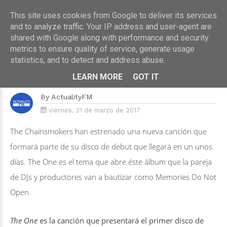
This site uses cookies from Google to deliver its services
and to analyze traffic. Your IP address and user-agent are
shared with Google along with performance and security
metrics to ensure quality of service, generate usage
HOME
›
MÚSICA
statistics, and to detect and address abuse.
The Chainsmokers se sinceran en
‘The One’
LEARN MORE
GOT IT
By
ActualityFM
viernes, 31 de marzo de 2017
The Chainsmokers
han estrenado una nueva canción que
formará parte de su disco de debut que llegará en un unos
días.
The One
es el tema que abre éste álbum que la pareja
de DJs y productores van a bautizar como
Memories Do Not
Open
.
The One
es la canción que presentará el primer disco de