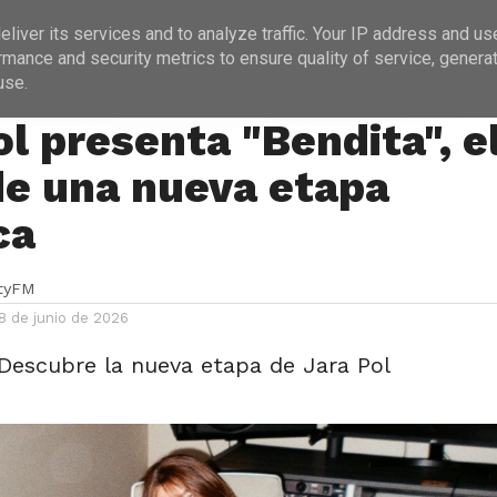
ICIAS
PROGRAMACIÓN
ENTREVISTAS
liver its services and to analyze traffic. Your IP address and us
rmance and security metrics to ensure quality of service, genera
use.
ol presenta "Bendita", e
 de una nueva etapa
ca
ityFM
8 de junio de 2026
Descubre la nueva etapa de Jara Pol