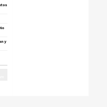
ntos
"No
an y
NTE