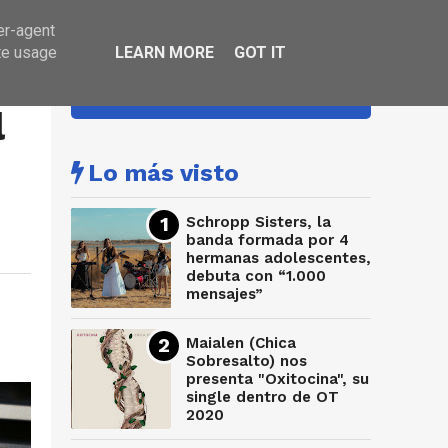
er-agent
te usage
LEARN MORE
GOT IT
HA SONADO
l
Lo más visto
Schropp Sisters, la
banda formada por 4
hermanas adolescentes,
debuta con “1.000
mensajes”
Maialen (Chica
Sobresalto) nos
presenta "Oxitocina", su
single dentro de OT
2020