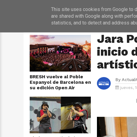
INICIO
NOT
This site uses cookies from Google to de
are shared with Google along with perfo
statistics, and to detect and address ab
ÚLTIMAS NOTICIAS
HOME
›
MÚSICA
Jara P
inicio
artísti
BRESH vuelve al Poble
By
Actual
Espanyol de Barcelona en
su edición Open Air
jueves, 1