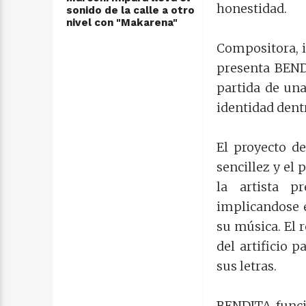
honestidad.
sonido de la calle a otro
nivel con "Makarena"
Compositora, i
presenta BEND
partida de una
identidad dentr
El proyecto de
sencillez y el
la artista p
implicandose e
su música. El 
del artificio 
sus letras.
BENDITA funci