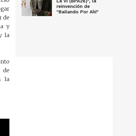
La Vi (BPA26)", la
reinvención de
ogar
"Bailando Por Ahí"
r de
ma y
y la
anto
n de
n la