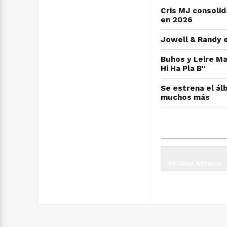
Cris MJ consolid
en 2026
Jowell & Randy e
Buhos y Leire Ma
Hi Ha Pla B"
Se estrena el ál
muchos más
ENTRADA ANTIGUA