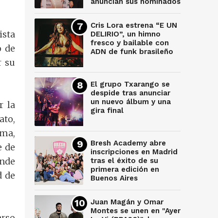
anuncian sus nominados
Cris Lora estrena “E UN
ista
DELIRIO”, un himno
fresco y bailable con
o de
ADN de funk brasileño
r su
El grupo Txarango se
despide tras anunciar
un nuevo álbum y una
r la
gira final
ato,
ma,
Bresh Academy abre
e de
inscripciones en Madrid
inde
tras el éxito de su
primera edición en
d de
Buenos Aires
Juan Magán y Omar
Montes se unen en "Ayer
erso