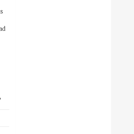
as
ad
e