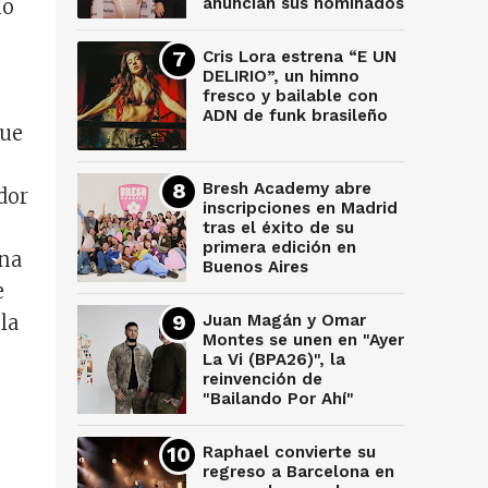
anuncian sus nominados
mo
Cris Lora estrena “E UN
DELIRIO”, un himno
fresco y bailable con
ADN de funk brasileño
que
Bresh Academy abre
dor
inscripciones en Madrid
tras el éxito de su
primera edición en
una
Buenos Aires
e
Juan Magán y Omar
la
Montes se unen en "Ayer
La Vi (BPA26)", la
reinvención de
"Bailando Por Ahí"
Raphael convierte su
regreso a Barcelona en