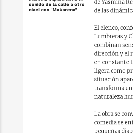
de Yasmina Rez
sonido de la calle a otro
nivel con "Makarena"
de las dinámi
El elenco, con
Lumbreras y Cl
combinan sensi
dirección y el
en constante t
ligera como pr
situación apar
transforma en u
naturaleza hu
La obra se con
comedia se ent
pequeñas dispu