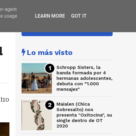
er-agent
te usage
LEARN MORE
GOT IT
HA SONADO
l
Lo más visto
Schropp Sisters, la
banda formada por 4
hermanas adolescentes,
debuta con “1.000
mensajes”
atro
Maialen (Chica
Sobresalto) nos
presenta "Oxitocina", su
single dentro de OT
2020