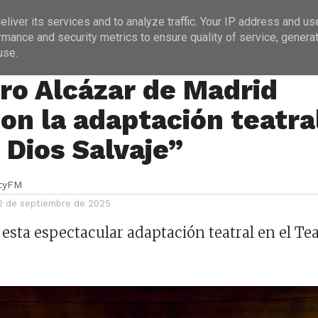
ICIAS
PROGRAMACIÓN
ENTREVISTAS
liver its services and to analyze traffic. Your IP address and us
rmance and security metrics to ensure quality of service, genera
use.
S
tro Alcázar de Madrid
con la adaptación teatra
 Dios Salvaje”
ityFM
2 de septiembre de 2025
 esta espectacular adaptación teatral en el Te