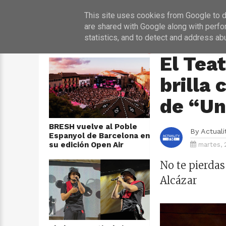
INICIO
NOT
This site uses cookies from Google to de
are shared with Google along with perfo
statistics, and to detect and address ab
ÚLTIMAS NOTICIAS
HOME
›
CONCIERTO
El Tea
brilla 
de “Un
BRESH vuelve al Poble
By
Actual
Espanyol de Barcelona en
su edición Open Air
martes, 
No te pierdas
Alcázar