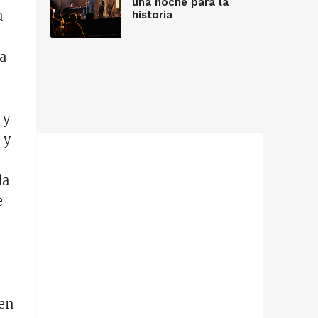
una noche para la
a
historia
a
 y
 y
da
e
nen