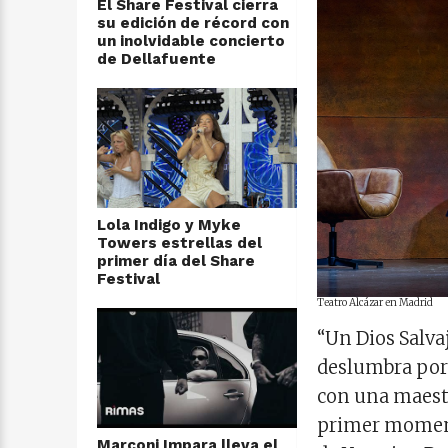
El Share Festival cierra
su edición de récord con
un inolvidable concierto
de Dellafuente
Lola Indigo y Myke
Towers estrellas del
primer día del Share
Festival
Teatro Alcázar en Madrid
“Un Dios Salva
deslumbra por 
con una maestrí
primer momento
Marconi Impara lleva el