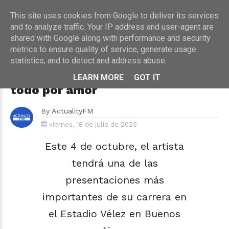
This site uses cookies from Google to deliver its services
and to analyze traffic. Your IP address and user-agent are
shared with Google along with performance and security
metrics to ensure quality of service, generate usage
HOME
›
MÚSICA
statistics, and to detect and address abuse.
Luck Ra lanza 'Tengo Ganas', una
propuesta que invita a dejarlo
LEARN MORE
GOT IT
todo por amor
By
ActualityFM
viernes, 18 de julio de 2025
Este 4 de octubre, el artista
tendrá una de las
presentaciones más
importantes de su carrera en
el Estadio Vélez en Buenos