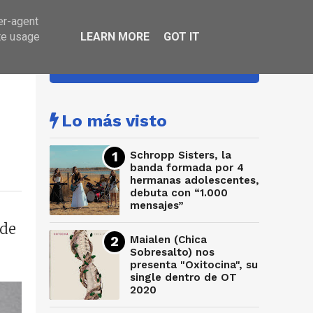
er-agent
te usage
LEARN MORE
GOT IT
HA SONADO
Lo más visto
Schropp Sisters, la
banda formada por 4
hermanas adolescentes,
debuta con “1.000
mensajes”
 de
Maialen (Chica
Sobresalto) nos
presenta "Oxitocina", su
single dentro de OT
2020