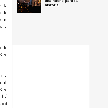
una noche para la
historia
y la
a de
 sus
va a
a de
 Keo
enta
ual,
 Keo
ndrá
Sant