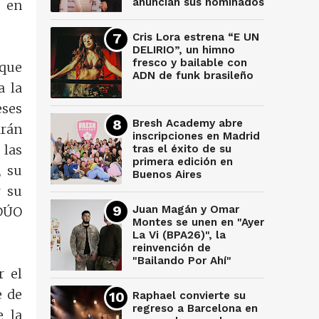
anuncian sus nominados
s en
Cris Lora estrena “E UN
DELIRIO”, un himno
fresco y bailable con
 que
ADN de funk brasileño
a la
eses
Bresh Academy abre
arán
inscripciones en Madrid
 las
tras el éxito de su
primera edición en
, su
Buenos Aires
r su
Juan Magán y Omar
 DÚO
Montes se unen en "Ayer
La Vi (BPA26)", la
reinvención de
"Bailando Por Ahí"
r el
e de
Raphael convierte su
regreso a Barcelona en
e la