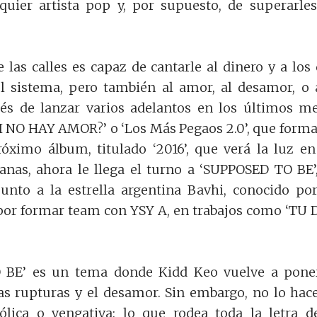
lquier artista pop y, por supuesto, de superarle
las calles es capaz de cantarle al dinero y a los
el sistema, pero también al amor, al desamor, o 
ués de lanzar varios adelantos en los últimos m
I NO HAY AMOR?’ o ‘Los Más Pegaos 2.0’, que form
óximo álbum, titulado ‘2016’, que verá la luz en
nas, ahora le llega el turno a ‘SUPPOSED TO BE’
junto a la estrella argentina Bavhi, conocido po
 por formar team con YSY A, en trabajos como ‘TU
 BE’ es un tema donde Kidd Keo vuelve a pone
as rupturas y el desamor. Sin embargo, no lo hac
lica o vengativa: lo que rodea toda la letra d