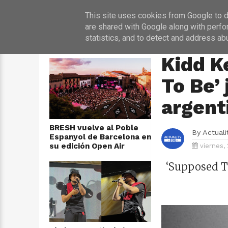
INICIO
NOT
This site uses cookies from Google to de
are shared with Google along with perfo
statistics, and to detect and address ab
ÚLTIMAS NOTICIAS
HOME
›
MÚSICA
Kidd K
To Be’ 
argent
BRESH vuelve al Poble
By
Actual
Espanyol de Barcelona en
su edición Open Air
viernes,
‘Supposed T