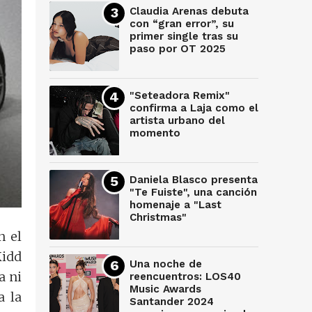
Claudia Arenas debuta
con “gran error”, su
primer single tras su
paso por OT 2025
"Seteadora Remix"
confirma a Laja como el
artista urbano del
momento
Daniela Blasco presenta
"Te Fuiste", una canción
homenaje a "Last
Christmas"
n el
Kidd
Una noche de
a ni
reencuentros: LOS40
Music Awards
a la
Santander 2024