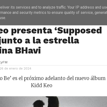
ICIAS
PROGRAMACIÓN
ENTREVISTAS
liver its services and to analyze traffic. Your IP address and us
rmance and security metrics to ensure quality of service, genera
use.
eo presenta ‘Supposed
junto a la estrella
ina BHavi
ityFM
 26 de enero de 2024
o Be’ es el próximo adelanto del nuevo álbum
Kidd Keo