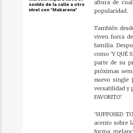
altura de cua
sonido de la calle a otro
nivel con "Makarena"
popularidad..
También desde 
viven fuera d
familia. Desp
como ‘Y QUÉ S
parte de su pr
próximas sema
nuevo single 
versatilidad y
FAVORITO’.
‘SUPPOSED TO
acento sobre l
forma melancó