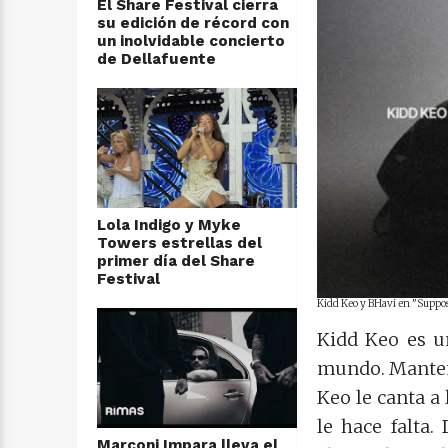
El Share Festival cierra
su edición de récord con
un inolvidable concierto
de Dellafuente
Lola Indigo y Myke
Towers estrellas del
primer día del Share
Festival
Kidd Keo y BHavi en "Suppose
Kidd Keo es un
mundo. Manteni
Keo le canta a 
le hace falta.
Marconi Impara lleva el