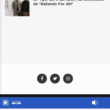
de "Bailando Por Ahí"
Blog Templates
Designed By:
Templatezy