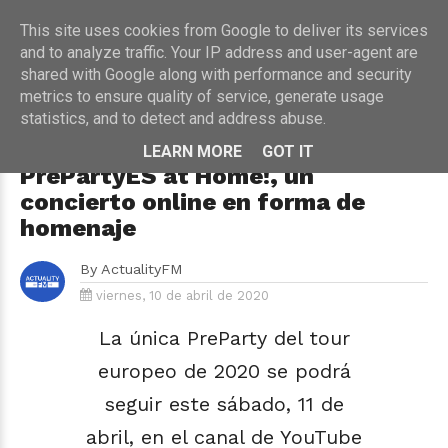
This site uses cookies from Google to deliver its services
and to analyze traffic. Your IP address and user-agent are
shared with Google along with performance and security
metrics to ensure quality of service, generate usage
HOME
›
EUROVISION
statistics, and to detect and address abuse.
La mitad de artistas de Eurovisión
2020 participarán en la
LEARN MORE
GOT IT
PrePartyES at Home!, un
concierto online en forma de
homenaje
By
ActualityFM
viernes, 10 de abril de 2020
La única PreParty del tour
europeo de 2020 se podrá
seguir este sábado, 11 de
abril, en el canal de YouTube