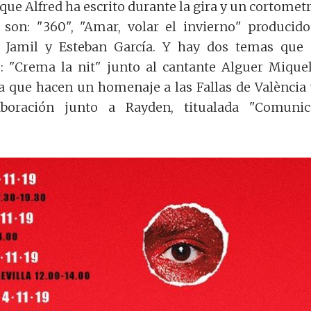
ue Alfred ha escrito durante la gira y un cortometr
 son: "360", "Amar, volar el invierno" producid
 Jamil y Esteban García. Y hay dos temas que
s: "Crema la nit" junto al cantante Alguer Mique
a que hacen un homenaje a las Fallas de València 
aboración junto a Rayden, titualada "Comunic