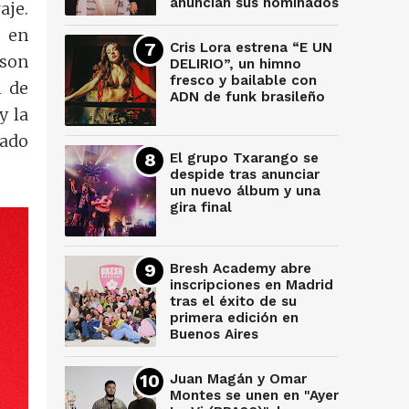
anuncian sus nominados
aje.
o en
Cris Lora estrena “E UN
 son
DELIRIO”, un himno
fresco y bailable con
l de
ADN de funk brasileño
y la
ado
El grupo Txarango se
despide tras anunciar
un nuevo álbum y una
gira final
Bresh Academy abre
inscripciones en Madrid
tras el éxito de su
primera edición en
Buenos Aires
Juan Magán y Omar
Montes se unen en "Ayer