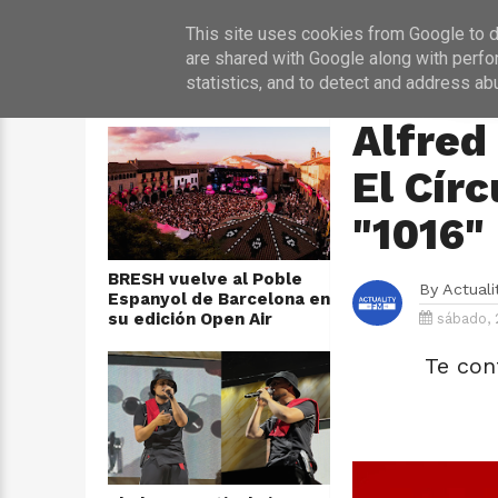
INICIO
NOT
This site uses cookies from Google to de
are shared with Google along with perfo
statistics, and to detect and address ab
ÚLTIMAS NOTICIAS
HOME
›
MÚSICA
Alfred
El Círc
"1016"
BRESH vuelve al Poble
By
Actual
Espanyol de Barcelona en
su edición Open Air
sábado, 
Te con