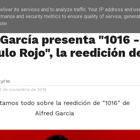
ICIAS
PROGRAMACIÓN
ENTREVISTAS
liver its services and to analyze traffic. Your IP address and us
rmance and security metrics to ensure quality of service, genera
use.
 García presenta "1016 -
ulo Rojo", la reedición d
ityFM
2 de noviembre de 2019
tamos todo sobre la reedición de "1016" de
Alfred García