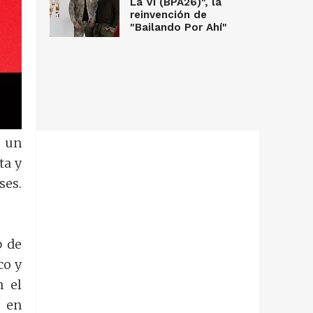
La Vi (BPA26)", la
reinvención de
"Bailando Por Ahí"
e un
ta y
ses.
b de
co y
n el
a en