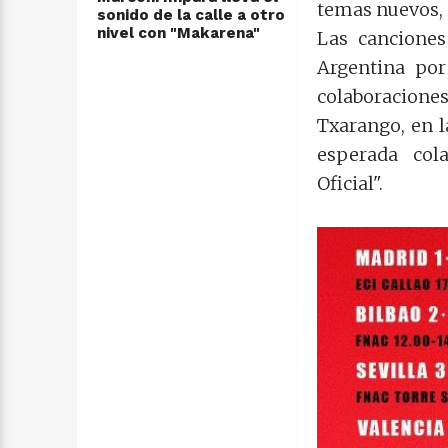
temas nuevos, q
sonido de la calle a otro
nivel con "Makarena"
Las canciones
Argentina por
colaboracione
Txarango, en l
esperada col
Oficial".