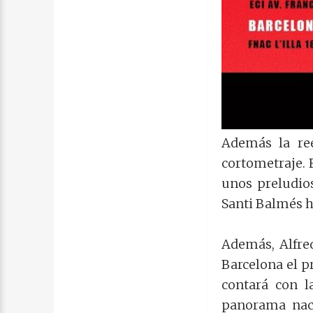
Además la ree
cortometraje. E
unos preludio
Santi Balmés h
Además, Alfred
Barcelona el p
contará con l
panorama naci