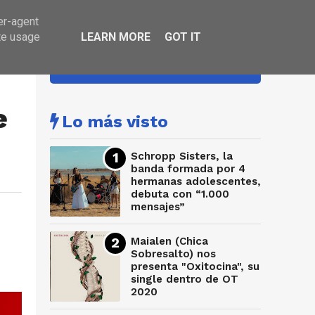
er-agent
te usage
LEARN MORE
GOT IT
HA SONADO
e
Lo más visto
Schropp Sisters, la
banda formada por 4
hermanas adolescentes,
debuta con “1.000
mensajes”
Maialen (Chica
Sobresalto) nos
presenta "Oxitocina", su
single dentro de OT
2020