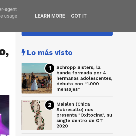
er-agent
te usage
LEARN MORE
GOT IT
HA SONADO
o,
Lo más visto
Schropp Sisters, la
banda formada por 4
hermanas adolescentes,
debuta con “1.000
mensajes”
Maialen (Chica
Sobresalto) nos
presenta "Oxitocina", su
single dentro de OT
2020