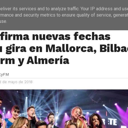
ICIAS
PROGRAMACIÓN
ENTREVISTAS
liver its services and to analyze traffic. Your IP address and us
rmance and security metrics to ensure quality of service, genera
use.
firma nuevas fechas
 gira en Mallorca, Bilba
rm y Almería
ityFM
8 de mayo de 2018