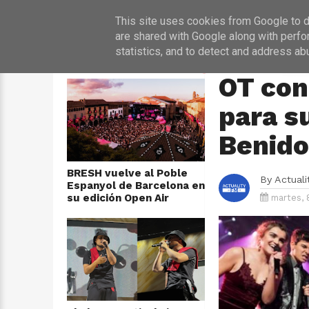
INICIO
NOT
This site uses cookies from Google to de
are shared with Google along with perfo
statistics, and to detect and address ab
ÚLTIMAS NOTICIAS
HOME
›
OT 2017
OT con
para su
Benido
BRESH vuelve al Poble
By
Actual
Espanyol de Barcelona en
su edición Open Air
martes, 