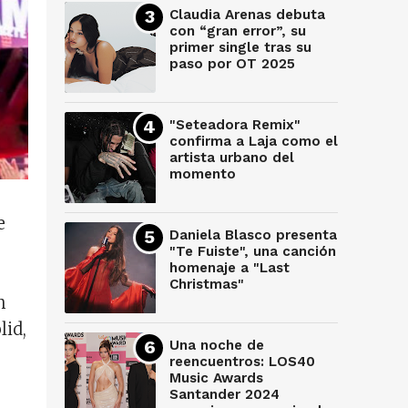
Claudia Arenas debuta
con “gran error”, su
primer single tras su
paso por OT 2025
"Seteadora Remix"
confirma a Laja como el
artista urbano del
momento
e
Daniela Blasco presenta
"Te Fuiste", una canción
homenaje a "Last
Christmas"
n
lid,
Una noche de
reencuentros: LOS40
Music Awards
Santander 2024