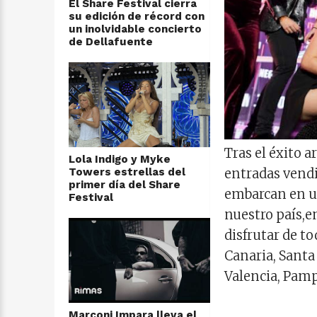
El Share Festival cierra
su edición de récord con
un inolvidable concierto
de Dellafuente
Tras el éxito a
Lola Indigo y Myke
entradas vendi
Towers estrellas del
primer día del Share
embarcan en un
Festival
nuestro país,e
disfrutar de t
Canaria, Santa 
Valencia, Pamp
Marconi Impara lleva el