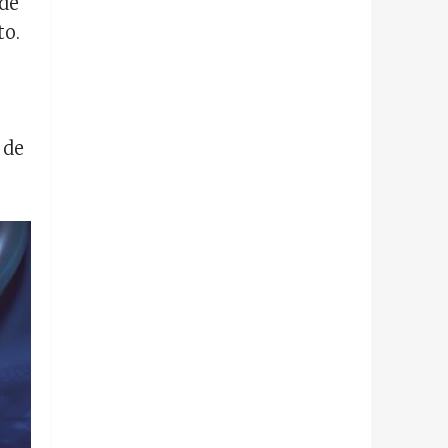
 de
to.
 de