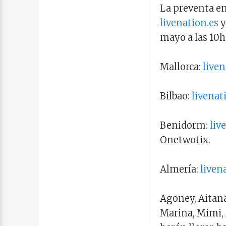
La preventa e
livenation.es
y
mayo a las 10h
Mallorca:
liven
Bilbao:
livenat
Benidorm:
liv
Onetwotix.
Almería:
liven
Agoney, Aitana
Marina, Mimi, 