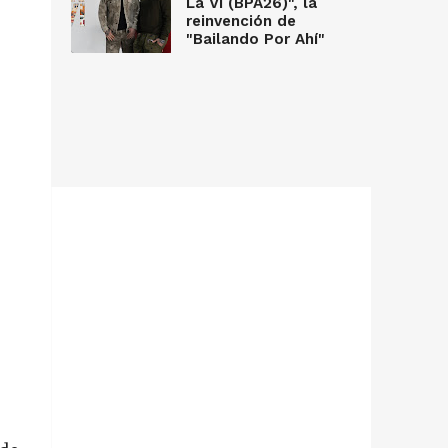
La Vi (BPA26)", la
reinvención de
"Bailando Por Ahí"
,
e