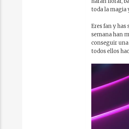
harán llorar, b
toda la magia 
Eres fan y has 
semana han me
conseguir una 
todos ellos hac