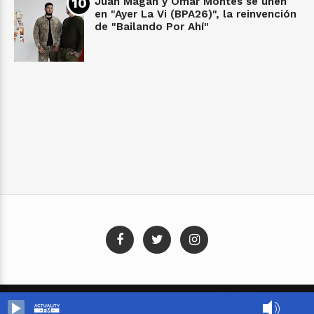
Juan Magán y Omar Montes se unen
en "Ayer La Vi (BPA26)", la reinvención
de "Bailando Por Ahí"
Blog Templates
Designed By:
Templatezy