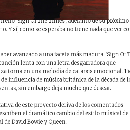
strenó ‘Sign Of The Times’, adelanto de su próximo
rio. Y sí, como se esperaba no tiene nada que ver c
haber avanzado a una faceta más madura. ‘Sign Of 
canción lenta con una letra desgarradora que
za torna en una melodía de catarsis emocional. T
 de influencia de música británica de la década de l
entas, sin embargo deja mucho que desear.
ativa de este proyecto deriva de los comentados
scriben el dramático cambio del estilo músical de
 al de David Bowie y Queen.