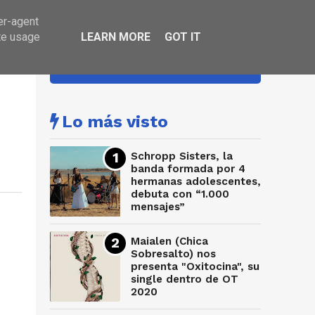
er-agent
te usage
LEARN MORE
GOT IT
HA SONADO
Lo más visto
Schropp Sisters, la
banda formada por 4
hermanas adolescentes,
debuta con “1.000
mensajes”
Maialen (Chica
Sobresalto) nos
presenta "Oxitocina", su
single dentro de OT
2020