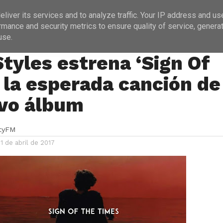
ICIAS
PROGRAMACIÓN
ENTREVISTAS
liver its services and to analyze traffic. Your IP address and us
rmance and security metrics to ensure quality of service, genera
use.
Styles estrena ‘Sign Of
 la esperada canción de
vo álbum
ityFM
1 de abril de 2017