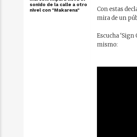
sonido de la calle a otro
Con estas decl
nivel con "Makarena"
mira de un púb
Escucha ‘Sign 
mismo: