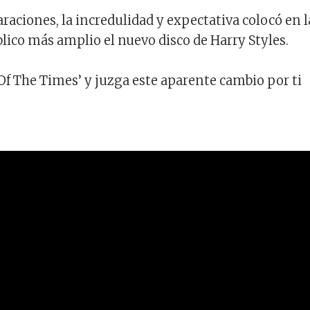
araciones, la incredulidad y expectativa colocó en l
lico más amplio el nuevo disco de Harry Styles.
Of The Times’ y juzga este aparente cambio por ti