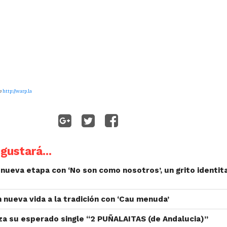
de
http://warp.la
gustará...
nueva etapa con ‘No son como nosotros’, un grito identita
n nueva vida a la tradición con ‘Cau menuda’
nza su esperado single “2 PUÑALAITAS (de Andalucia)”