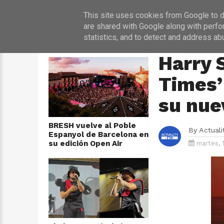
INICIO
NOT
This site uses cookies from Google to de
are shared with Google along with perfo
statistics, and to detect and address ab
ÚLTIMAS NOTICIAS
HOME
›
MÚSICA
Harry 
Times’
su nue
BRESH vuelve al Poble
By
Actual
Espanyol de Barcelona en
su edición Open Air
martes, 1