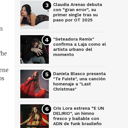
Claudia Arenas debuta
con “gran error”, su
primer single tras su
paso por OT 2025
on
"Seteadora Remix"
confirma a Laja como el
artista urbano del
The
momento
iene
Daniela Blasco presenta
os
"Te Fuiste", una canción
homenaje a "Last
Christmas"
Cris Lora estrena “E UN
DELIRIO”, un himno
fresco y bailable con
ADN de funk brasileño