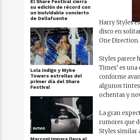
El Share Festival cierra
su edición de récord con
un inolvidable concierto
de Dellafuente
Harry Styles e
disco en solita
One Direction.
Styles parece 
Times’ es una 
Lola Indigo y Myke
Towers estrellas del
conforme avan
primer día del Share
algunos tintes
Festival
ochentas y nov
La gran expect
rumores que de
Styles similar
Marconi Impara lleva el